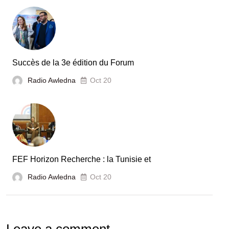
secteur
automobile
en
Tunisie
Succès de la 3e édition du Forum
Radio Awledna
Oct 20
FEF Horizon Recherche : la Tunisie et
Radio Awledna
Oct 20
Leave a comment