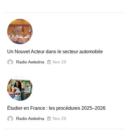
:
la
Tunisie
et
la
France
Un Nouvel Acteur dans le secteur automobile
unies
Radio Awledna
Nov 29
pour
booster
l’évaluation
des
laboratoires
Étudier en France : les procédures 2025–2026
et
Radio Awledna
écoles
Nov 29
doctorales