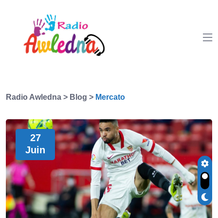
Radio Awledna
>
Blog
>
Mercato
27
Juin