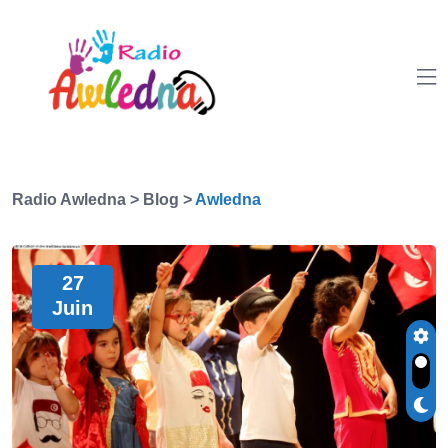
Radio Awledna
>
Blog
>
Awledna
27
Juin