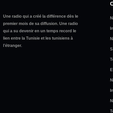
C
Une radio qui a créé la différence dès le
N
premier mois de sa diffusion. Une radio
I
qui a su devenir en un temps record le
lien entre la Tunisie et les tunisiens à
N
l’étranger.
S
T
E
N
I
N
T