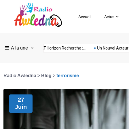
Accueil
Actus
Pays
Radio
Sevilla
A la une
ovision
nubia
prison
Realme
Sm
 en France :...
FEF Horizon Recherche :...
Un Nouvel Acteur da
Bas
Awledna
FC
Radio Awledna
>
Blog
>
terrorisme
27
Juin