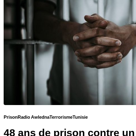
Prison
Radio Awledna
Terrorisme
Tunisie
48 ans de prison contre un