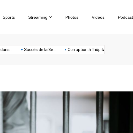
Sports
Streaming
Photos
Vidéos
Podcast
sous-
artphone
Spectacle
Sport
Tech
terrorisme
Titan
ns...
Succès de la 3e...
Corruption à l’hôpital de...
Chèqu
marin