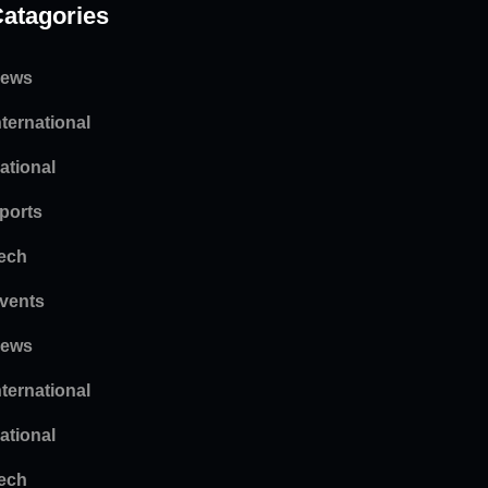
atagories
ews
nternational
ational
ports
ech
vents
ews
nternational
ational
ech