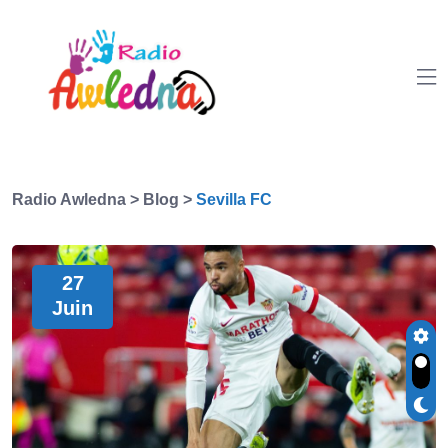
Radio Awledna
>
Blog
>
Sevilla FC
27
Juin