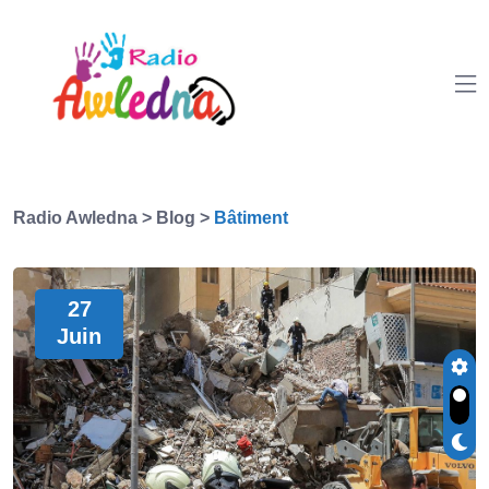
Radio Awledna
>
Blog
>
Bâtiment
27
Juin