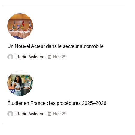
:
la
Tunisie
et
la
France
Un Nouvel Acteur dans le secteur automobile
unies
Radio Awledna
Nov 29
pour
booster
l’évaluation
des
laboratoires
Étudier en France : les procédures 2025–2026
et
Radio Awledna
écoles
Nov 29
doctorales