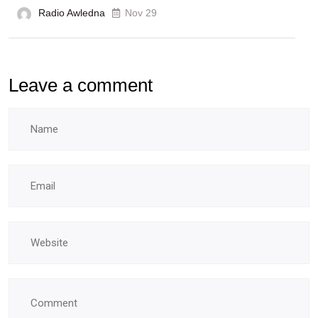
Radio Awledna
écoles
Nov 29
doctorales
Leave a comment