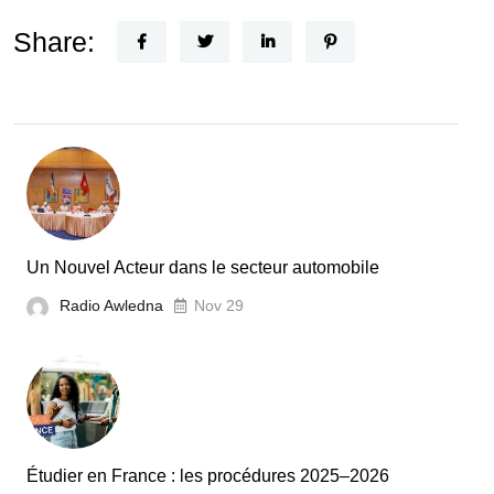
FEF
Horizon
Share:
Recherche
:
la
Tunisie
et
la
France
Un Nouvel Acteur dans le secteur automobile
unies
Radio Awledna
Nov 29
pour
booster
l’évaluation
des
laboratoires
Étudier en France : les procédures 2025–2026
et