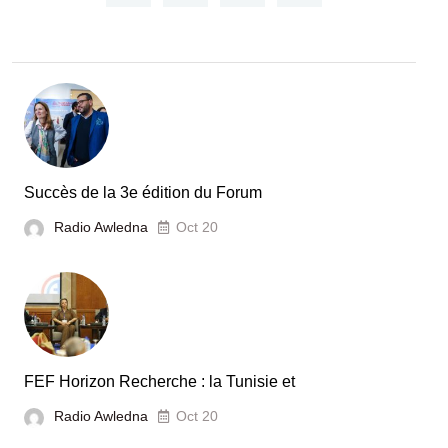
Acteur
dans
le
secteur
automobile
en
Tunisie
Succès de la 3e édition du Forum
Radio Awledna
Oct 20
FEF Horizon Recherche : la Tunisie et
Radio Awledna
Oct 20