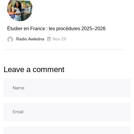
l’évaluation
des
laboratoires
Étudier en France : les procédures 2025–2026
et
Radio Awledna
écoles
Nov 29
doctorales
Leave a comment