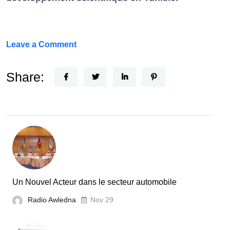
on
Leave a Comment
FEF
Horizon
Share:
Recherche
:
la
Tunisie
et
la
France
Un Nouvel Acteur dans le secteur automobile
unies
Radio Awledna
Nov 29
pour
booster