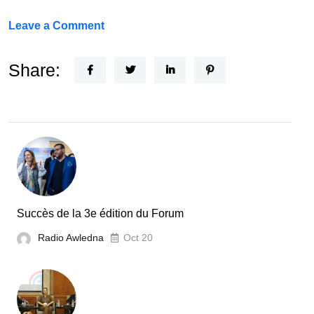
on
Leave a Comment
Un
Nouvel
Share:
Acteur
dans
le
secteur
automobile
en
Tunisie
Succès de la 3e édition du Forum
Radio Awledna
Oct 20