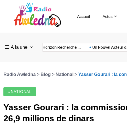
Accueil
Actus
Pays
Radio
Sevilla
A la une
ovision
nubia
prison
Realme
Sm
rance :...
FEF Horizon Recherche :...
Un Nouvel Acteur dans...
Bas
Awledna
FC
Radio Awledna
>
Blog
>
National
>
Yasser Gourari : la com
#NATIONAL
Yasser Gourari : la commission
26,9 millions de dinars