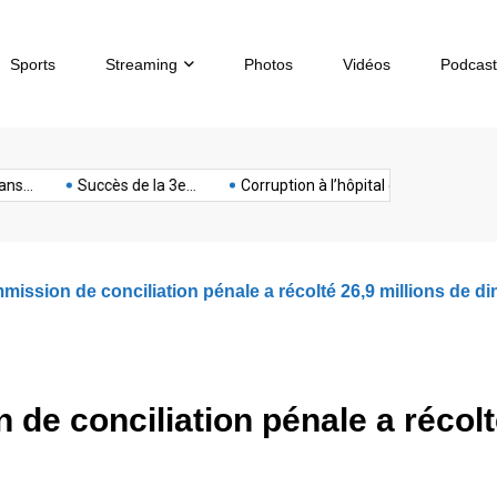
Sports
Streaming
Photos
Vidéos
Podcast
sous-
artphone
Spectacle
Sport
Tech
terrorisme
Titan
Succès de la 3e...
Corruption à l’hôpital de...
Chèques sa
marin
mission de conciliation pénale a récolté 26,9 millions de di
 de conciliation pénale a récol