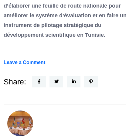
d’élaborer une feuille de route nationale pour
améliorer le système d’évaluation et en faire un
instrument de pilotage stratégique du
développement scientifique en Tunisie.
on
Leave a Comment
FEF
Horizon
Share:
Recherche
:
la
Tunisie
et
la