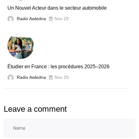
France
Un Nouvel Acteur dans le secteur automobile
unies
Radio Awledna
Nov 29
pour
booster
l’évaluation
des
laboratoires
Étudier en France : les procédures 2025–2026
et
Radio Awledna
écoles
Nov 29
doctorales
Leave a comment