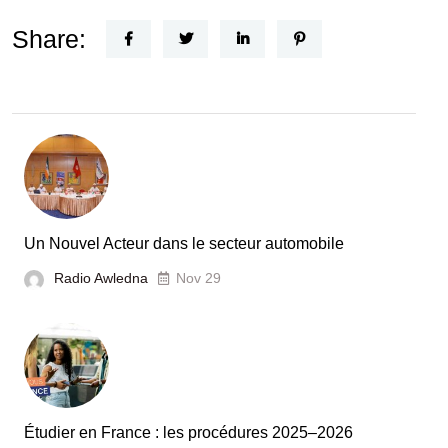
FEF
Horizon
Share:
Recherche
:
la
Tunisie
et
la
France
Un Nouvel Acteur dans le secteur automobile
unies
Radio Awledna
Nov 29
pour
booster
l’évaluation
des
laboratoires
Étudier en France : les procédures 2025–2026
et