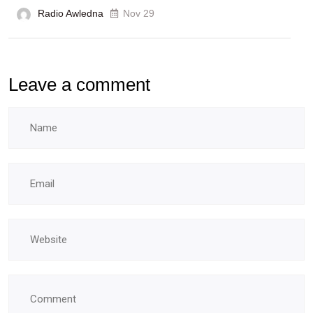
Radio Awledna
écoles
Nov 29
doctorales
Leave a comment