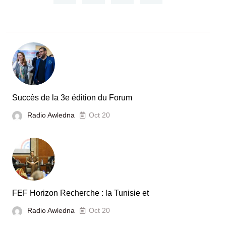
Acteur
dans
le
secteur
automobile
en
Tunisie
Succès de la 3e édition du Forum
Radio Awledna
Oct 20
FEF Horizon Recherche : la Tunisie et
Radio Awledna
Oct 20