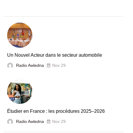
Recherche
:
la
Tunisie
et
la
France
Un Nouvel Acteur dans le secteur automobile
unies
Radio Awledna
Nov 29
pour
booster
l’évaluation
des
laboratoires
Étudier en France : les procédures 2025–2026
et
Radio Awledna
écoles
Nov 29
doctorales