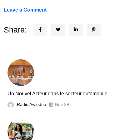
on
Leave a Comment
FEF
Horizon
Share:
Recherche
:
la
Tunisie
et
la
France
Un Nouvel Acteur dans le secteur automobile
unies
Radio Awledna
Nov 29
pour
booster
l’évaluation
des