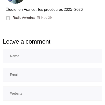
laboratoires
Étudier en France : les procédures 2025–2026
et
Radio Awledna
écoles
Nov 29
doctorales
Leave a comment