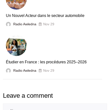
la
France
Un Nouvel Acteur dans le secteur automobile
unies
Radio Awledna
Nov 29
pour
booster
l’évaluation
des
laboratoires
Étudier en France : les procédures 2025–2026
et
Radio Awledna
écoles
Nov 29
doctorales
Leave a comment