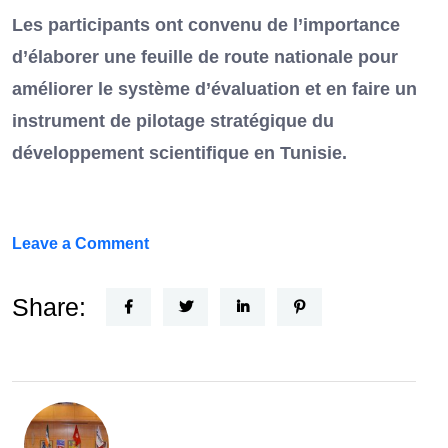
Les participants ont convenu de l’importance
d’élaborer une feuille de route nationale pour
améliorer le système d’évaluation et en faire un
instrument de pilotage stratégique du
développement scientifique en Tunisie.
on
Leave a Comment
FEF
Horizon
Share:
Recherche
:
la
Tunisie
et