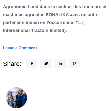
Agronomic Land dans le secteur des tracteurs et
machines agricoles SONALIKA avec un autre
partenaire indien en l’occurrence ITL (
International Tractors limited).
on
Leave a Comment
Un
Nouvel
Share:
Acteur
dans
le
secteur
automobile
en