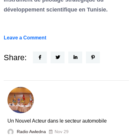
développement scientifique en Tunisie.
on
Leave a Comment
FEF
Horizon
Share:
Recherche
:
la
Tunisie
et
la
France
Un Nouvel Acteur dans le secteur automobile
unies
Radio Awledna
Nov 29
pour