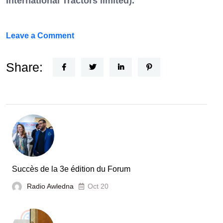
International Tractors limited).
on
Leave a Comment
Un
Nouvel
Share:
Acteur
dans
le
secteur
automobile
en
Tunisie
Succès de la 3e édition du Forum
Radio Awledna
Oct 20