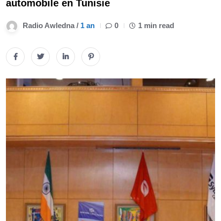
automobile en Tunisie
Radio Awledna /
1 an
0
1 min read