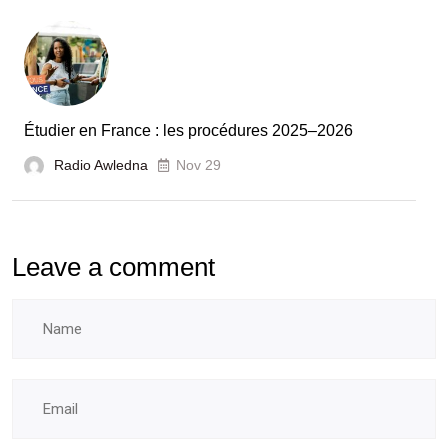
booster
l’évaluation
des
laboratoires
Étudier en France : les procédures 2025–2026
et
Radio Awledna
écoles
Nov 29
doctorales
Leave a comment