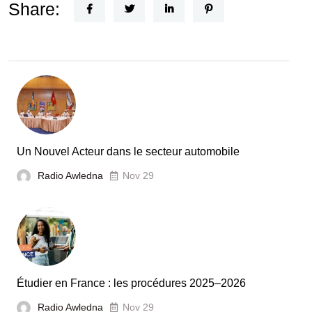
Horizon
Share:
Recherche
:
la
Tunisie
et
la
France
Un Nouvel Acteur dans le secteur automobile
unies
Radio Awledna
Nov 29
pour
booster
l’évaluation
des
laboratoires
Étudier en France : les procédures 2025–2026
et
Radio Awledna
écoles
Nov 29