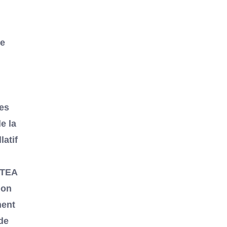
he
les
e la
latif
ATEA
ion
ment
de