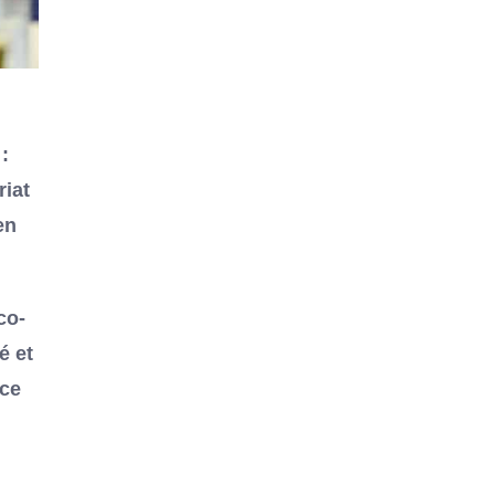
:
riat
en
co-
é et
ace