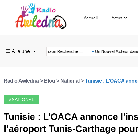
Accueil
Actus
Pays
Radio
Sevilla
A la une
ovision
nubia
prison
Realme
Sm
nce :...
FEF Horizon Recherche :...
Un Nouvel Acteur dans...
Bas
Awledna
FC
Radio Awledna
>
Blog
>
National
>
Tunisie : L’OACA annonc
#NATIONAL
Tunisie : L’OACA annonce l’ins
l’aéroport Tunis-Carthage pour 