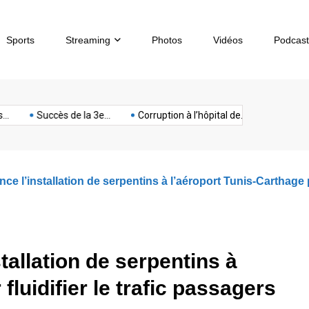
Sports
Streaming
Photos
Vidéos
Podcast
sous-
artphone
Spectacle
Sport
Tech
terrorisme
Titan
Succès de la 3e...
Corruption à l’hôpital de...
Chèques sans
marin
e l’installation de serpentins à l’aéroport Tunis-Carthage po
tallation de serpentins à
fluidifier le trafic passagers