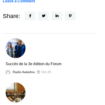
on
Leave a Comment
Un
Nouvel
Share:
Acteur
dans
le
secteur
automobile
en
Tunisie
Succès de la 3e édition du Forum
Radio Awledna
Oct 20