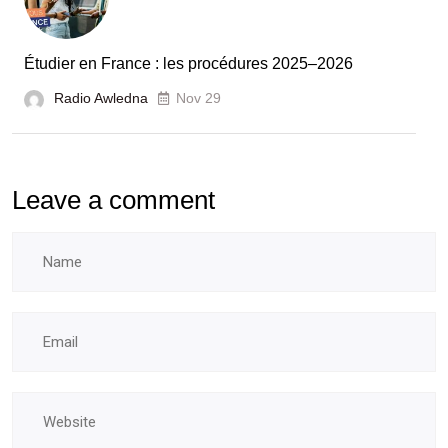
des
laboratoires
Étudier en France : les procédures 2025–2026
et
Radio Awledna
écoles
Nov 29
doctorales
Leave a comment