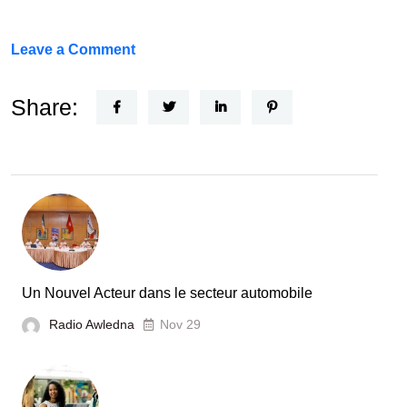
on
Leave a Comment
FEF
Horizon
Share:
Recherche
:
la
Tunisie
et
la
France
Un Nouvel Acteur dans le secteur automobile
unies
Radio Awledna
Nov 29
pour
booster
l’évaluation