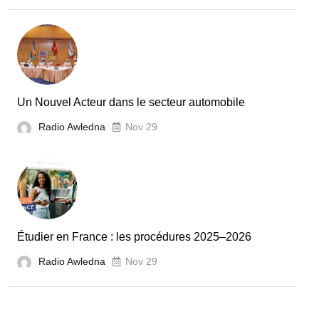
la
Tunisie
et
la
France
Un Nouvel Acteur dans le secteur automobile
unies
Radio Awledna
Nov 29
pour
booster
l’évaluation
des
laboratoires
Étudier en France : les procédures 2025–2026
et
Radio Awledna
écoles
Nov 29
doctorales