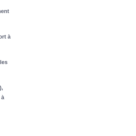
ment
ort à
les
),
 à