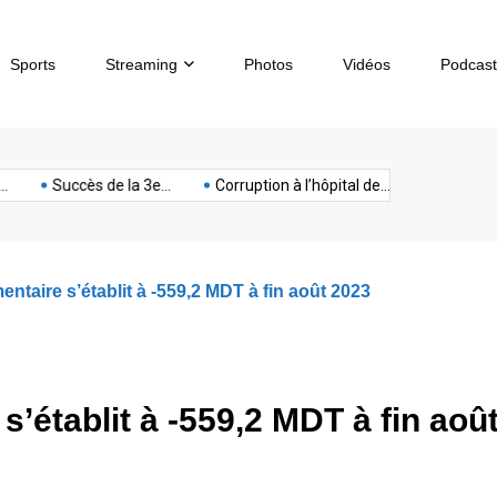
Sports
Streaming
Photos
Vidéos
Podcast
sous-
artphone
Spectacle
Sport
Tech
terrorisme
Titan
Succès de la 3e...
Corruption à l’hôpital de...
Chèques sans p
marin
mentaire s’établit à -559,2 MDT à fin août 2023
 s’établit à -559,2 MDT à fin aoû