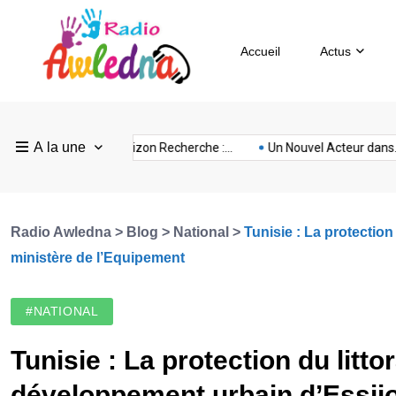
Accueil
Actus
Pays
Radio
Sevilla
A la une
ovision
nubia
prison
Realme
Sm
ce :...
FEF Horizon Recherche :...
Un Nouvel Acteur dans...
Bas
Awledna
FC
Radio Awledna
>
Blog
>
National
>
Tunisie : La protection
ministère de l’Equipement
#NATIONAL
Tunisie : La protection du littor
développement urbain d’Essij