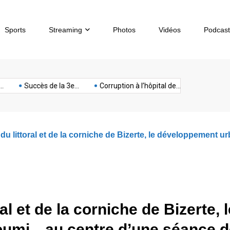
Sports
Streaming
Photos
Vidéos
Podcast
sous-
artphone
Spectacle
Sport
Tech
terrorisme
Titan
Succès de la 3e...
Corruption à l’hôpital de...
Chèques sans
marin
 du littoral et de la corniche de Bizerte, le développement
al et de la corniche de Bizerte, l
oumi…au centre d’une séance d