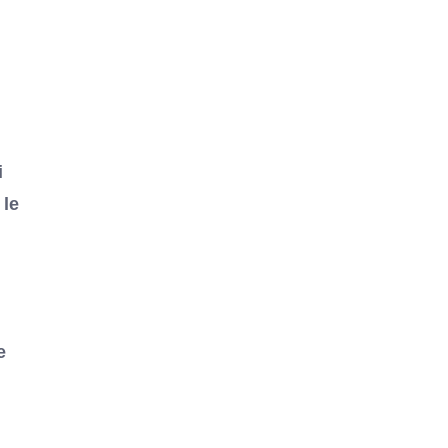
i
 le
e