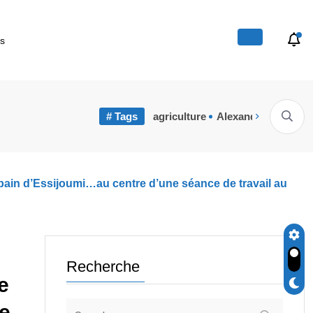
s
Youssef
tunisie
Williams
En-
# Tags
agriculture
Alexandrie
Améri
 provisions: 75%...
Étudier en France :...
FEF Horizon Recherch
Nesyri
 urbain d’Essijoumi…au centre d’une séance de travail au
Recherche
e
e