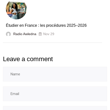
l’évaluation
des
laboratoires
Étudier en France : les procédures 2025–2026
et
Radio Awledna
écoles
Nov 29
doctorales
Leave a comment