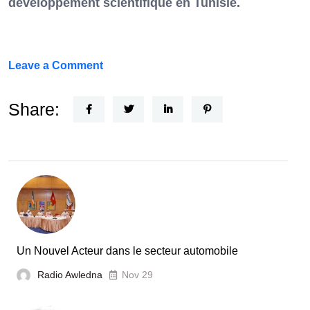
développement scientifique en Tunisie.
on
Leave a Comment
FEF
Horizon
Share:
Recherche
:
la
Tunisie
et
la
France
Un Nouvel Acteur dans le secteur automobile
unies
Radio Awledna
Nov 29
pour
booster