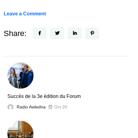
on
Leave a Comment
Un
Nouvel
Share:
Acteur
dans
le
secteur
automobile
en
Tunisie
Succès de la 3e édition du Forum
Radio Awledna
Oct 20