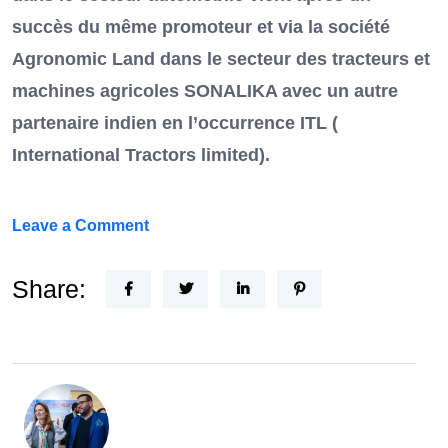
succès du même promoteur et via la société
Agronomic Land dans le secteur des tracteurs et
machines agricoles SONALIKA avec un autre
partenaire indien en l’occurrence ITL (
International Tractors limited).
on
Leave a Comment
Un
Nouvel
Share:
Acteur
dans
le
secteur
automobile