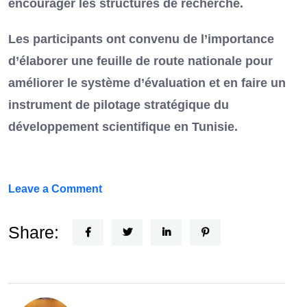
encourager les structures de recherche.
Les participants ont convenu de l’importance
d’élaborer une feuille de route nationale pour
améliorer le système d’évaluation et en faire un
instrument de pilotage stratégique du
développement scientifique en Tunisie.
on
Leave a Comment
FEF
Horizon
Share:
Recherche
:
la