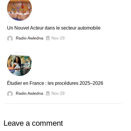
Tunisie
et
la
France
Un Nouvel Acteur dans le secteur automobile
unies
Radio Awledna
Nov 29
pour
booster
l’évaluation
des
laboratoires
Étudier en France : les procédures 2025–2026
et
Radio Awledna
écoles
Nov 29
doctorales
Leave a comment