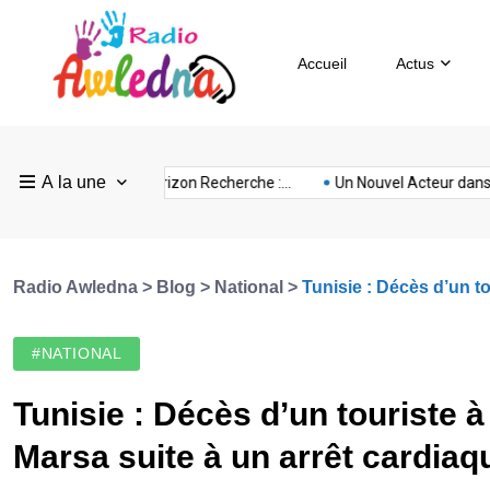
Accueil
Actus
Pays
Radio
Sevilla
A la une
ovision
nubia
prison
Realme
Sm
ce :...
FEF Horizon Recherche :...
Un Nouvel Acteur dans...
Bas
Awledna
FC
Radio Awledna
>
Blog
>
National
>
Tunisie : Décès d’un t
#NATIONAL
Tunisie : Décès d’un touriste 
Marsa suite à un arrêt cardia