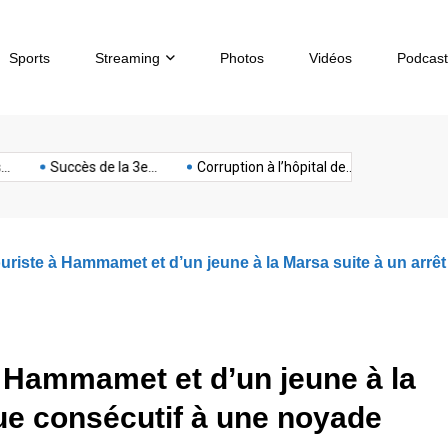
Sports
Streaming
Photos
Vidéos
Podcast
sous-
artphone
Spectacle
Sport
Tech
terrorisme
Titan
Succès de la 3e...
Corruption à l’hôpital de...
Chèques sans
marin
ouriste à Hammamet et d’un jeune à la Marsa suite à un arr
à Hammamet et d’un jeune à la
que consécutif à une noyade