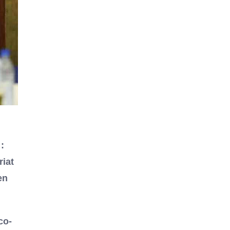
:
riat
en
co-