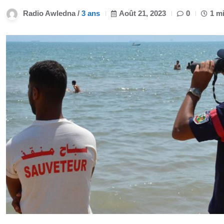
Radio Awledna /
3 ans
Août 21, 2023
0
1 m