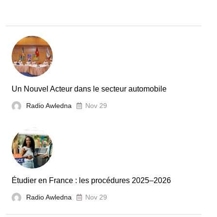
Recherche
:
la
Tunisie
et
la
France
Un Nouvel Acteur dans le secteur automobile
unies
Radio Awledna
Nov 29
pour
booster
l’évaluation
des
laboratoires
Étudier en France : les procédures 2025–2026
et
Radio Awledna
écoles
Nov 29
doctorales