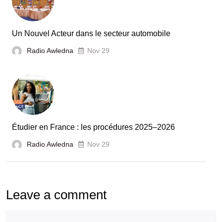
et
la
France
Un Nouvel Acteur dans le secteur automobile
unies
Radio Awledna
Nov 29
pour
booster
l’évaluation
des
laboratoires
Étudier en France : les procédures 2025–2026
et
Radio Awledna
écoles
Nov 29
doctorales
Leave a comment