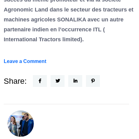
Agronomic Land dans le secteur des tracteurs et
machines agricoles SONALIKA avec un autre
partenaire indien en l’occurrence ITL (
International Tractors limited).
on
Leave a Comment
Un
Nouvel
Share:
Acteur
dans
le
secteur
automobile
en