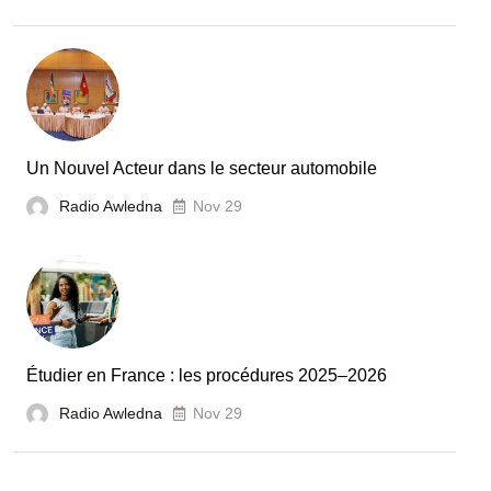
:
la
Tunisie
et
la
France
Un Nouvel Acteur dans le secteur automobile
unies
Radio Awledna
Nov 29
pour
booster
l’évaluation
des
laboratoires
Étudier en France : les procédures 2025–2026
et
Radio Awledna
écoles
Nov 29
doctorales