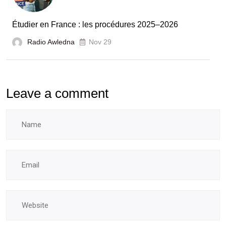
laboratoires
Étudier en France : les procédures 2025–2026
et
Radio Awledna
écoles
Nov 29
doctorales
Leave a comment