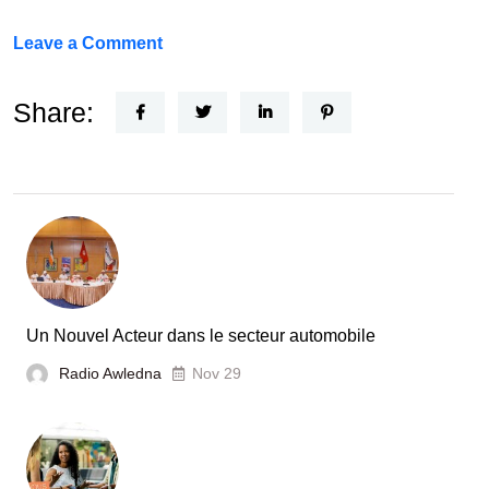
on
Leave a Comment
FEF
Horizon
Share:
Recherche
:
la
Tunisie
et
la
France
Un Nouvel Acteur dans le secteur automobile
unies
Radio Awledna
Nov 29
pour
booster
l’évaluation
des