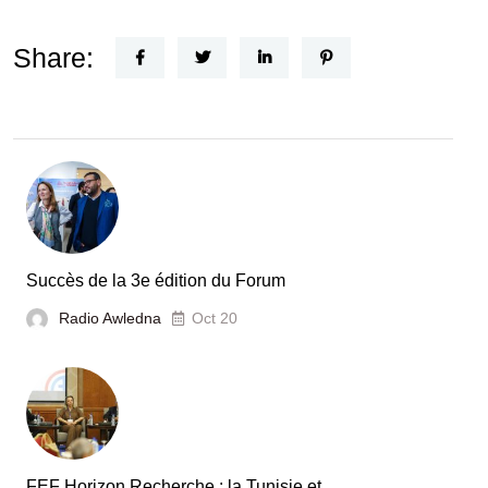
Un
Nouvel
Share:
Acteur
dans
le
secteur
automobile
en
Tunisie
Succès de la 3e édition du Forum
Radio Awledna
Oct 20
FEF Horizon Recherche : la Tunisie et