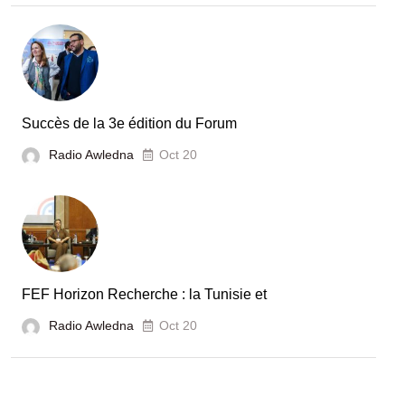
le
secteur
automobile
en
Tunisie
Succès de la 3e édition du Forum
Radio Awledna
Oct 20
FEF Horizon Recherche : la Tunisie et
Radio Awledna
Oct 20