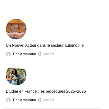
Recherche
:
la
Tunisie
et
la
France
Un Nouvel Acteur dans le secteur automobile
unies
Radio Awledna
Nov 29
pour
booster
l’évaluation
des
laboratoires
Étudier en France : les procédures 2025–2026
et
Radio Awledna
écoles
Nov 29
doctorales