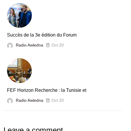
secteur
automobile
en
Tunisie
Succès de la 3e édition du Forum
Radio Awledna
Oct 20
FEF Horizon Recherche : la Tunisie et
Radio Awledna
Oct 20
Leave a comment