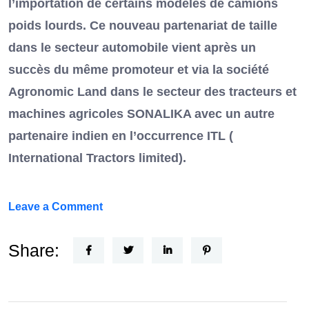
l’importation de certains modèles de camions
poids lourds. Ce nouveau partenariat de taille
dans le secteur automobile vient après un
succès du même promoteur et via la société
Agronomic Land dans le secteur des tracteurs et
machines agricoles SONALIKA avec un autre
partenaire indien en l’occurrence ITL (
International Tractors limited).
on
Leave a Comment
Un
Nouvel
Share:
Acteur
dans
le