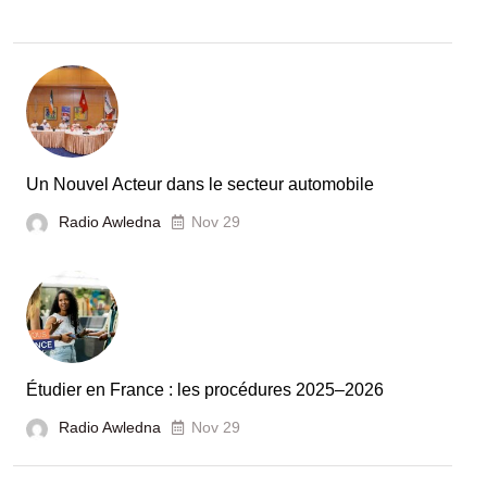
:
la
Tunisie
et
la
France
Un Nouvel Acteur dans le secteur automobile
unies
Radio Awledna
Nov 29
pour
booster
l’évaluation
des
laboratoires
Étudier en France : les procédures 2025–2026
et
Radio Awledna
écoles
Nov 29
doctorales