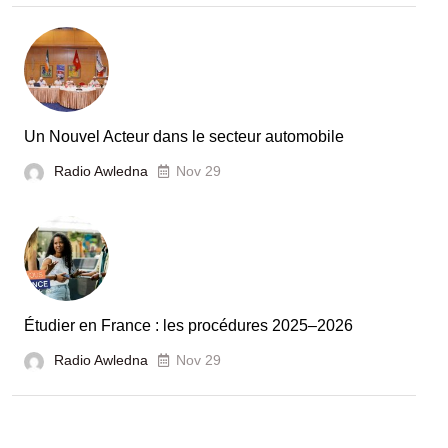
la
Tunisie
et
la
France
Un Nouvel Acteur dans le secteur automobile
unies
Radio Awledna
Nov 29
pour
booster
l’évaluation
des
laboratoires
Étudier en France : les procédures 2025–2026
et
Radio Awledna
écoles
Nov 29
doctorales