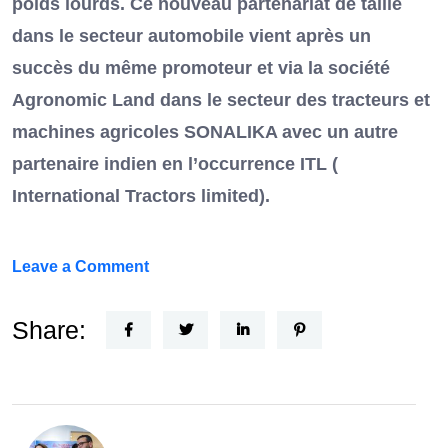
poids lourds. Ce nouveau partenariat de taille
dans le secteur automobile vient après un
succès du même promoteur et via la société
Agronomic Land dans le secteur des tracteurs et
machines agricoles SONALIKA avec un autre
partenaire indien en l’occurrence ITL (
International Tractors limited).
on
Leave a Comment
Un
Nouvel
Share:
Acteur
dans
le
secteur