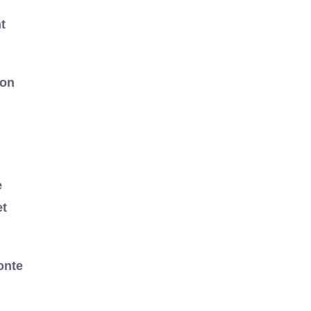
t
ion
e
et
onte