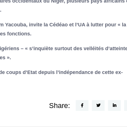
res occidentaux du Niger, plusieurs pays africains 
.
m Yacouba, invite la Cédéao et l’UA à lutter pour « la
ses fonctions.
ériens – « s’inquiète surtout des velléités d’atteint
es ».
 de coups d’Etat depuis l’indépendance de cette ex-
Share: