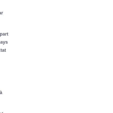
ar
part
pays
tat
 à