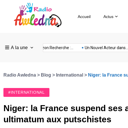
Accueil
Actus
Pays
Radio
Sevilla
A la une
ovision
nubia
prison
Realme
Sm
e :...
FEF Horizon Recherche :...
Un Nouvel Acteur dans...
Bas
Awledna
FC
Radio Awledna
>
Blog
>
International
>
Niger: la France s
#INTERNATIONAL
Niger: la France suspend ses ai
ultimatum aux putschistes