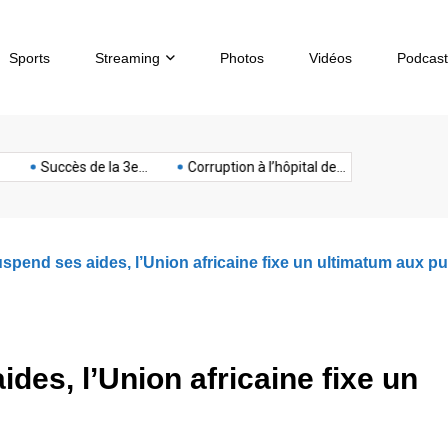
Sports
Streaming
Photos
Vidéos
Podcast
sous-
artphone
Spectacle
Sport
Tech
terrorisme
Titan
Succès de la 3e...
Corruption à l’hôpital de...
Chèques sans 
marin
uspend ses aides, l’Union africaine fixe un ultimatum aux p
des, l’Union africaine fixe un