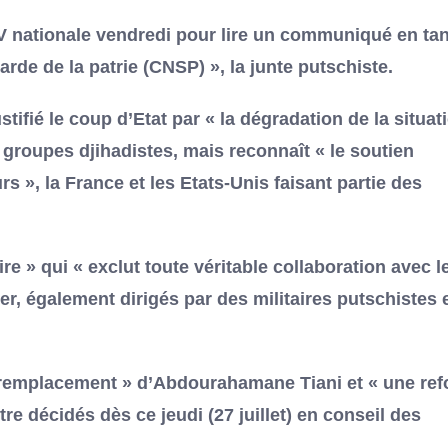
 TV nationale vendredi pour lire un communiqué en tan
rde de la patrie (CNSP) », la junte putschiste.
ustifié le coup d’Etat par « la dégradation de la situat
 groupes djihadistes, mais reconnaît « le soutien
s », la France et les Etats-Unis faisant partie des
re » qui « exclut toute véritable collaboration avec l
er, également dirigés par des militaires putschistes 
 remplacement » d’Abdourahamane Tiani et « une ref
re décidés dès ce jeudi (27 juillet) en conseil des