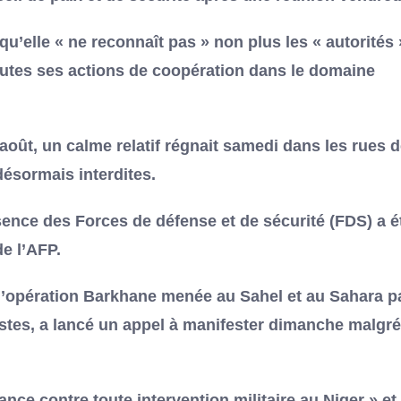
u’elle « ne reconnaît pas » non plus les « autorités 
outes ses actions de coopération dans le domaine
 août, un calme relatif régnait samedi dans les rues 
ésormais interdites.
ésence des Forces de défense et de sécurité (FDS) a é
de l’AFP.
l’opération Barkhane menée au Sahel et au Sahara p
istes, a lancé un appel à manifester dimanche malgré
nce contre toute intervention militaire au Niger » et