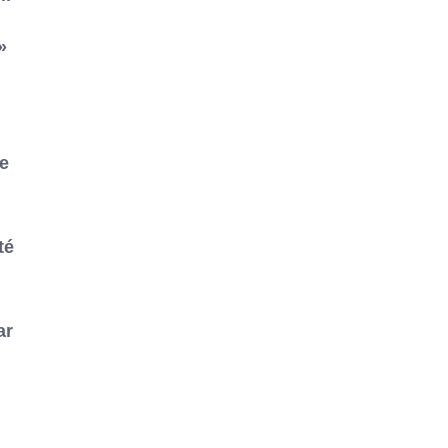
»
de
té
ar