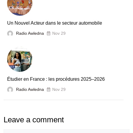
et
la
France
Un Nouvel Acteur dans le secteur automobile
unies
Radio Awledna
Nov 29
pour
booster
l’évaluation
des
laboratoires
Étudier en France : les procédures 2025–2026
et
Radio Awledna
écoles
Nov 29
doctorales
Leave a comment