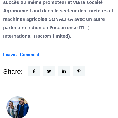
succès du même promoteur et via la société
Agronomic Land dans le secteur des tracteurs et
machines agricoles SONALIKA avec un autre
partenaire indien en l’occurrence ITL (
International Tractors limited).
on
Leave a Comment
Un
Nouvel
Share:
Acteur
dans
le
secteur
automobile
en