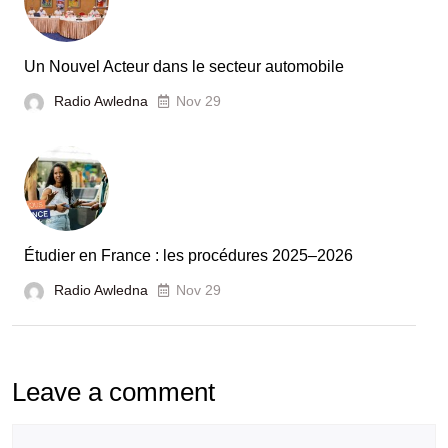
et
la
France
Un Nouvel Acteur dans le secteur automobile
unies
Radio Awledna
Nov 29
pour
booster
l’évaluation
des
laboratoires
Étudier en France : les procédures 2025–2026
et
Radio Awledna
écoles
Nov 29
doctorales
Leave a comment