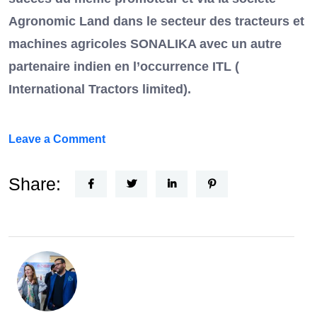
Agronomic Land dans le secteur des tracteurs et
machines agricoles SONALIKA avec un autre
partenaire indien en l’occurrence ITL (
International Tractors limited).
on
Leave a Comment
Un
Nouvel
Share:
Acteur
dans
le
secteur
automobile
en