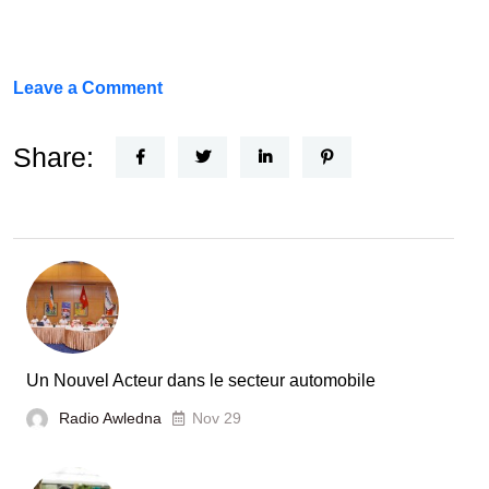
on
Leave a Comment
FEF
Horizon
Share:
Recherche
:
la
Tunisie
et
la
France
Un Nouvel Acteur dans le secteur automobile
unies
Radio Awledna
Nov 29
pour
booster