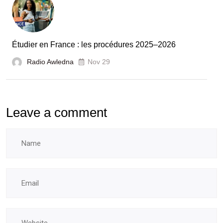
l’évaluation
des
laboratoires
Étudier en France : les procédures 2025–2026
et
Radio Awledna
écoles
Nov 29
doctorales
Leave a comment