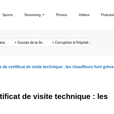
Sports
Streaming
Photos
Vidéos
Podcast
sous-
artphone
Spectacle
Sport
Tech
terrorisme
Titan
Succès de la 3e...
Corruption à l’hôpital de...
Chèques sa
marin
s de certificat de visite technique : les chauffeurs font grève
tificat de visite technique : les