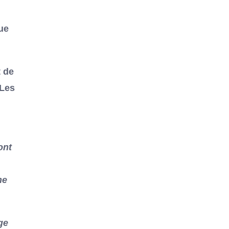
que
t de
 Les
ont
ne
age