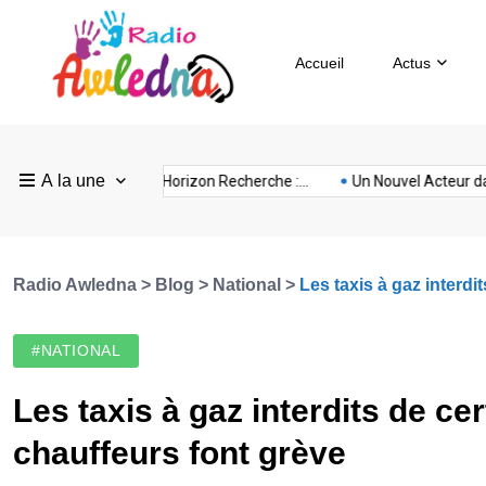
Accueil
Actus
Pays
Radio
Sevilla
A la une
ovision
nubia
prison
Realme
Sm
ance :...
FEF Horizon Recherche :...
Un Nouvel Acteur dans...
Bas
Awledna
FC
Radio Awledna
>
Blog
>
National
>
Les taxis à gaz interdit
#NATIONAL
Les taxis à gaz interdits de cer
chauffeurs font grève