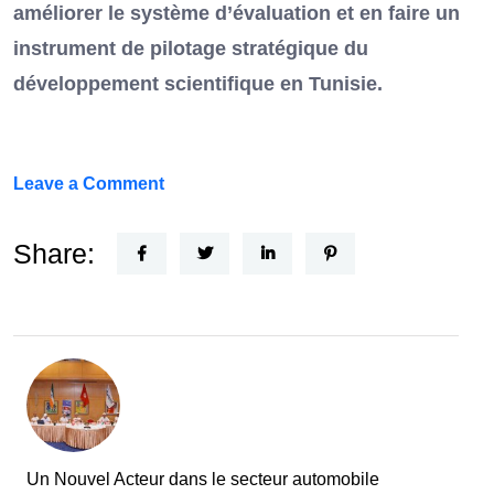
améliorer le système d’évaluation et en faire un
instrument de pilotage stratégique du
développement scientifique en Tunisie.
on
Leave a Comment
FEF
Horizon
Share:
Recherche
:
la
Tunisie
et
la
France
Un Nouvel Acteur dans le secteur automobile