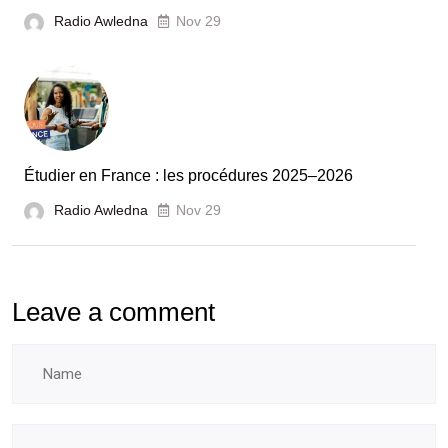
unies
Radio Awledna
Nov 29
pour
booster
l’évaluation
des
laboratoires
Étudier en France : les procédures 2025–2026
et
Radio Awledna
écoles
Nov 29
doctorales
Leave a comment