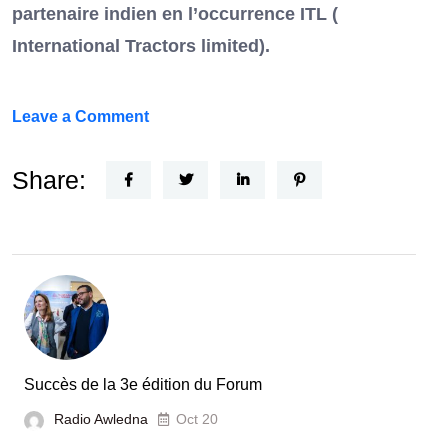
partenaire indien en l’occurrence ITL (
International Tractors limited).
on
Leave a Comment
Un
Nouvel
Share:
Acteur
dans
le
secteur
automobile
en
Tunisie
Succès de la 3e édition du Forum
Radio Awledna
Oct 20