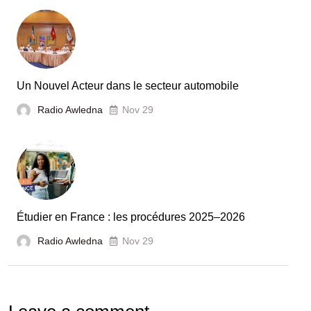
Tunisie
et
la
France
Un Nouvel Acteur dans le secteur automobile
unies
Radio Awledna
Nov 29
pour
booster
l’évaluation
des
laboratoires
Étudier en France : les procédures 2025–2026
et
Radio Awledna
écoles
Nov 29
doctorales