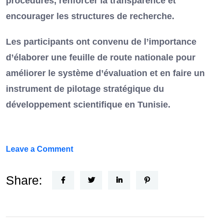
procédures, renforcer la transparence et
encourager les structures de recherche.
Les participants ont convenu de l’importance
d’élaborer une feuille de route nationale pour
améliorer le système d’évaluation et en faire un
instrument de pilotage stratégique du
développement scientifique en Tunisie.
on
Leave a Comment
FEF
Horizon
Share:
Recherche
:
la