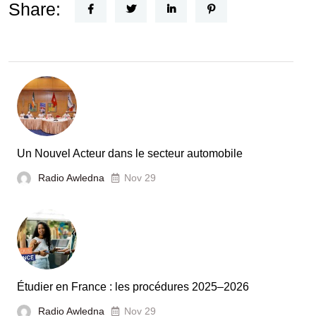
Horizon
Share:
Recherche
:
la
Tunisie
et
la
France
Un Nouvel Acteur dans le secteur automobile
unies
Radio Awledna
Nov 29
pour
booster
l’évaluation
des
laboratoires
Étudier en France : les procédures 2025–2026
et
Radio Awledna
écoles
Nov 29