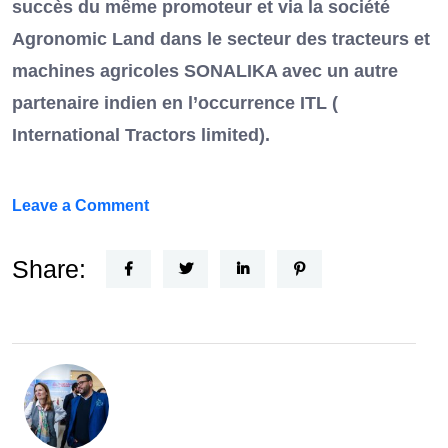
succès du même promoteur et via la société
Agronomic Land dans le secteur des tracteurs et
machines agricoles SONALIKA avec un autre
partenaire indien en l’occurrence ITL (
International Tractors limited).
on
Leave a Comment
Un
Nouvel
Share:
Acteur
dans
le
secteur
automobile
en