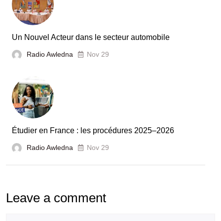
et
la
France
Un Nouvel Acteur dans le secteur automobile
unies
Radio Awledna
Nov 29
pour
booster
l’évaluation
des
laboratoires
Étudier en France : les procédures 2025–2026
et
Radio Awledna
écoles
Nov 29
doctorales
Leave a comment