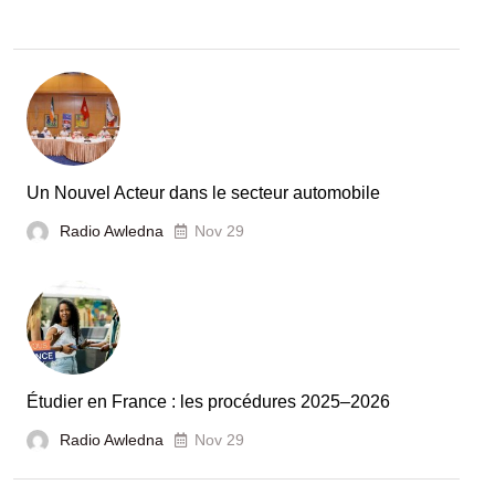
:
la
Tunisie
et
la
France
Un Nouvel Acteur dans le secteur automobile
unies
Radio Awledna
Nov 29
pour
booster
l’évaluation
des
laboratoires
Étudier en France : les procédures 2025–2026
et
Radio Awledna
écoles
Nov 29
doctorales