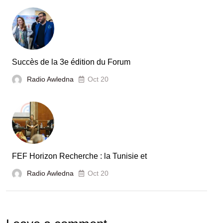
le
secteur
automobile
en
Tunisie
Succès de la 3e édition du Forum
Radio Awledna
Oct 20
FEF Horizon Recherche : la Tunisie et
Radio Awledna
Oct 20