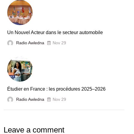
Tunisie
et
la
France
Un Nouvel Acteur dans le secteur automobile
unies
Radio Awledna
Nov 29
pour
booster
l’évaluation
des
laboratoires
Étudier en France : les procédures 2025–2026
et
Radio Awledna
écoles
Nov 29
doctorales
Leave a comment