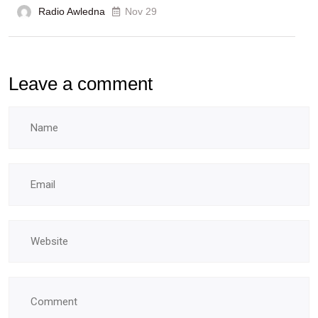
Radio Awledna
écoles
Nov 29
doctorales
Leave a comment