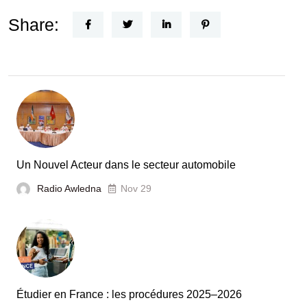
FEF
Horizon
Share:
Recherche
:
la
Tunisie
et
la
France
Un Nouvel Acteur dans le secteur automobile
unies
Radio Awledna
Nov 29
pour
booster
l’évaluation
des
laboratoires
Étudier en France : les procédures 2025–2026
et