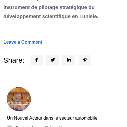
instrument de pilotage stratégique du
développement scientifique en Tunisie.
on
Leave a Comment
FEF
Horizon
Share:
Recherche
:
la
Tunisie
et
la
France
Un Nouvel Acteur dans le secteur automobile
unies