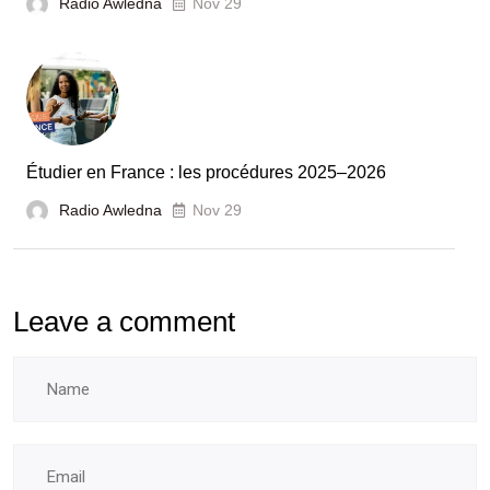
Radio Awledna
Nov 29
pour
booster
l’évaluation
des
laboratoires
Étudier en France : les procédures 2025–2026
et
Radio Awledna
écoles
Nov 29
doctorales
Leave a comment