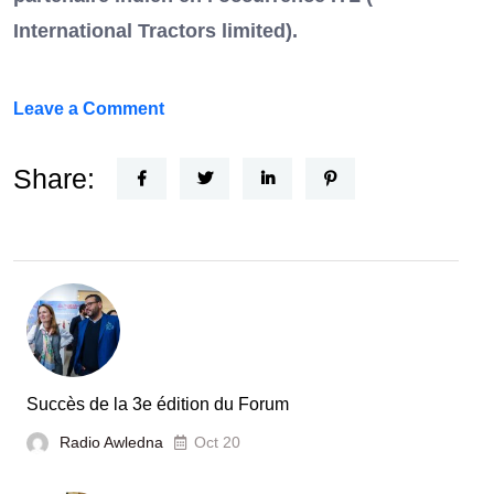
International Tractors limited).
on
Leave a Comment
Un
Nouvel
Share:
Acteur
dans
le
secteur
automobile
en
Tunisie
Succès de la 3e édition du Forum
Radio Awledna
Oct 20