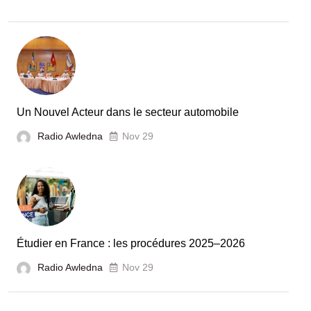
:
la
Tunisie
et
la
France
Un Nouvel Acteur dans le secteur automobile
unies
Radio Awledna
Nov 29
pour
booster
l’évaluation
des
laboratoires
Étudier en France : les procédures 2025–2026
et
Radio Awledna
écoles
Nov 29
doctorales