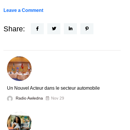
on
Leave a Comment
FEF
Horizon
Share:
Recherche
:
la
Tunisie
et
la
France
Un Nouvel Acteur dans le secteur automobile
unies
Radio Awledna
Nov 29
pour
booster
l’évaluation
des