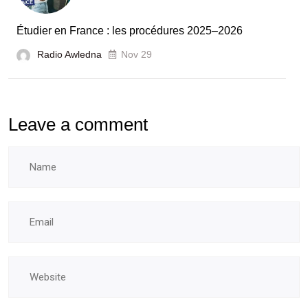
laboratoires
Étudier en France : les procédures 2025–2026
et
Radio Awledna
écoles
Nov 29
doctorales
Leave a comment