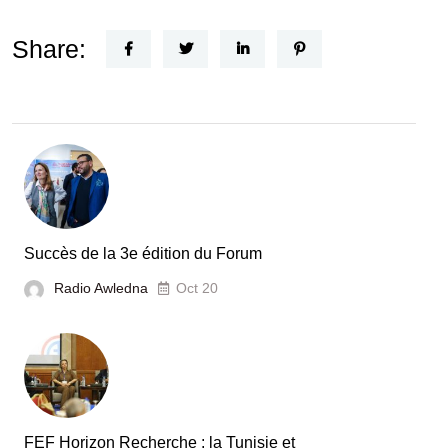
Un
Nouvel
Share:
Acteur
dans
le
secteur
automobile
en
Tunisie
Succès de la 3e édition du Forum
Radio Awledna
Oct 20
FEF Horizon Recherche : la Tunisie et