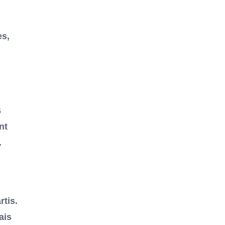
es,
4
nt
.
rtis.
ais