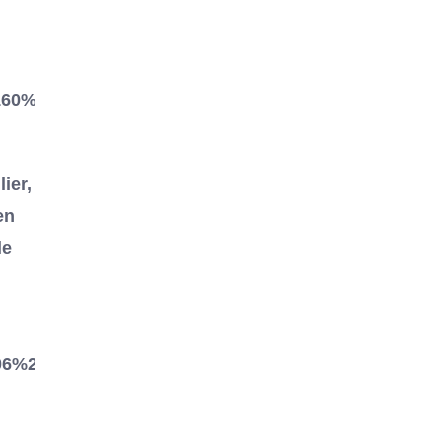
60%2F&show_text=false&width=560&t=0
ier,
en
le
6%2F&show_text=false&width=560&t=0