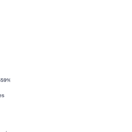
59%2F&show_text=false&width=560&t=0
es