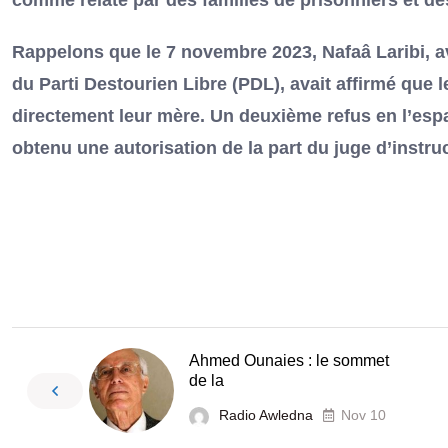
comme relaté par des familles de prisonniers et de
Rappelons que le 7 novembre 2023, Nafaâ Laribi, a
du Parti Destourien Libre (PDL), avait affirmé que le
directement leur mère. Un deuxième refus en l’espa
obtenu une autorisation de la part du juge d’instru
Ahmed Ounaies : le sommet
de la
Radio Awledna
Nov 10