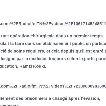
.com%2FRadioIfmTN%2Fvideos%2F10617145248511
r une opération chirurgicale dans un premier temps.
lait la faire dans un établissement public en particul
icié de soins réguliers, et cela depuis qu’il est entré 
 désigné par le médecin, toujours selon le porte-paro
éducation, Ramzi Kouki.
.com%2FRadioIfmTN%2Fvideos%2F72339600983600
raitement des prisonniers a changé après l’évasion,