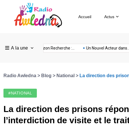
Accueil
Actus
Pays
Radio
Sevilla
A la une
ovision
nubia
prison
Realme
Sm
 :...
FEF Horizon Recherche :...
Un Nouvel Acteur dans...
Bas
Awledna
FC
Radio Awledna
>
Blog
>
National
>
La direction des prison
#NATIONAL
La direction des prisons répo
l’interdiction de visite et le t