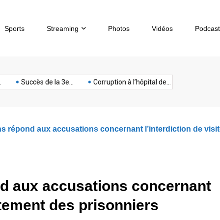
Sports
Streaming
Photos
Vidéos
Podcast
sous-
artphone
Spectacle
Sport
Tech
terrorisme
Titan
Succès de la 3e...
Corruption à l’hôpital de...
Chèques sans p
marin
s répond aux accusations concernant l’interdiction de visite
nd aux accusations concernant
raitement des prisonniers