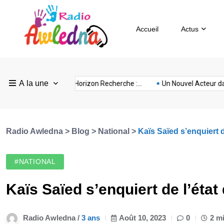
Accueil
Actus
Pays
Radio
Sevilla
A la une
ovision
nubia
prison
Realme
Sm
rance :...
FEF Horizon Recherche :...
Un Nouvel Acteur dans...
Bas
Awledna
FC
Radio Awledna
>
Blog
>
National
>
Kaïs Saïed s’enquiert 
#NATIONAL
Kaïs Saïed s’enquiert de l’ét
Radio Awledna /
3 ans
Août 10, 2023
0
2 m