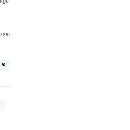
sage
728%2F&show_text=false&width=560&t=0