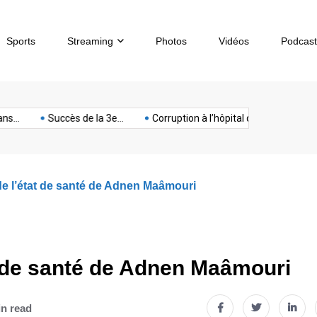
Sports
Streaming
Photos
Vidéos
Podcast
sous-
artphone
Spectacle
Sport
Tech
terrorisme
Titan
Succès de la 3e...
Corruption à l’hôpital de...
Chèques sa
marin
de l’état de santé de Adnen Maâmouri
at de santé de Adnen Maâmouri
in read