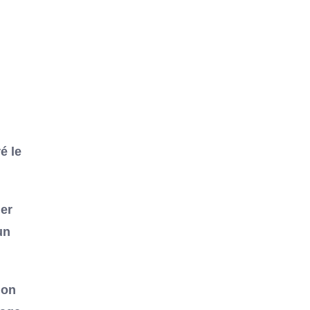
é le
uer
un
ion