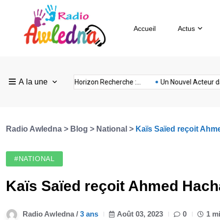
Accueil
Actus
Pays
Radio
Sevilla
A la une
ovision
nubia
prison
Realme
Sm
rance :...
FEF Horizon Recherche :...
Un Nouvel Acteur dans...
Bas
Awledna
FC
Radio Awledna
>
Blog
>
National
>
Kaïs Saïed reçoit Ahm
#NATIONAL
Kaïs Saïed reçoit Ahmed Hach
Radio Awledna /
3 ans
Août 03, 2023
0
1 m