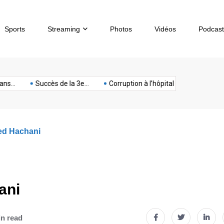
Sports
Streaming
Photos
Vidéos
Podcast
sous-
artphone
Spectacle
Sport
Tech
terrorisme
Titan
Succès de la 3e...
Corruption à l’hôpital de...
Chèques sa
marin
ed Hachani
ani
in read