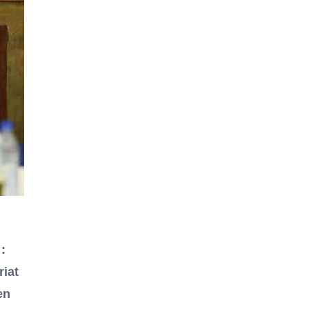
:
riat
en